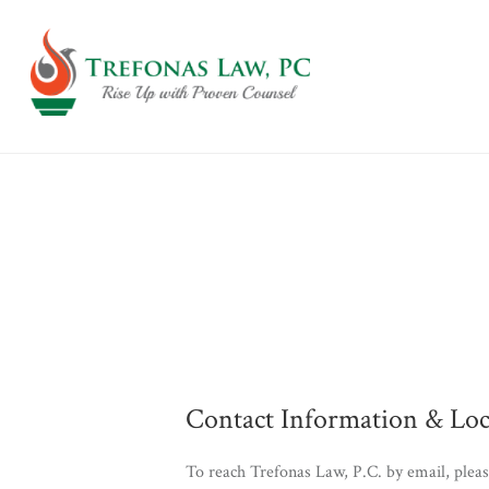
Skip
to
content
Contact Information & Loc
To reach Trefonas Law, P.C. by email, plea