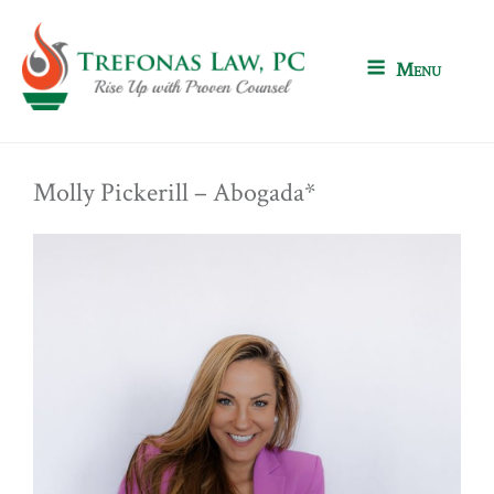
Skip
to
content
Menu
Molly Pickerill – Abogada*