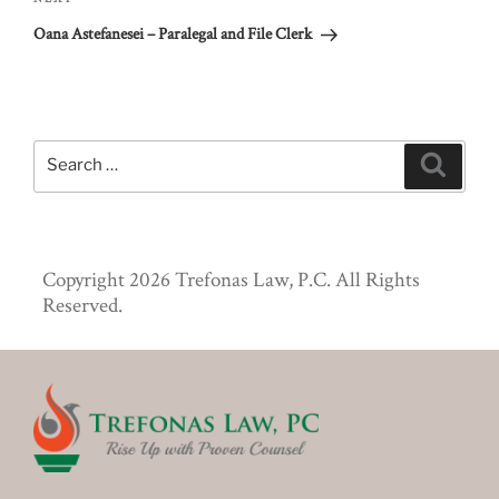
Next
Post
Oana Astefanesei – Paralegal and File Clerk
Search
Search
for:
Copyright 2026 Trefonas Law, P.C. All Rights
Reserved.